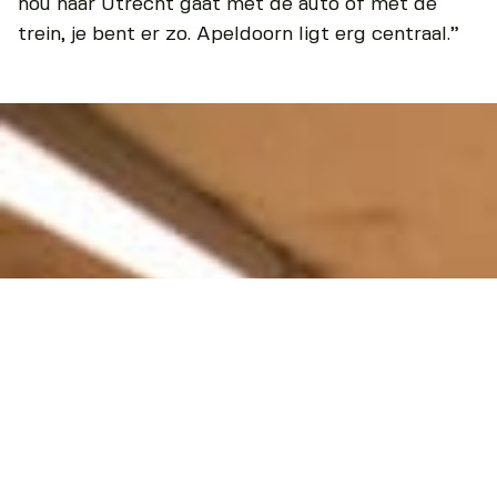
nou naar Utrecht gaat met de auto of met de
trein, je bent er zo. Apeldoorn ligt erg centraal.”